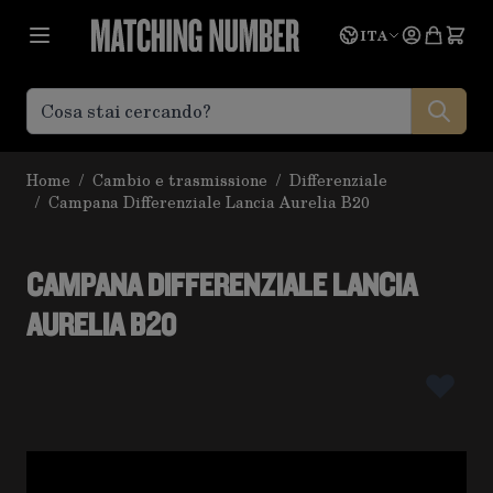
Salta al contenuto
Lingua
Prevent
ITA
Home
/
Cambio e trasmissione
/
Differenziale
/
Campana Differenziale Lancia Aurelia B20
CAMPANA DIFFERENZIALE LANCIA
AURELIA B20