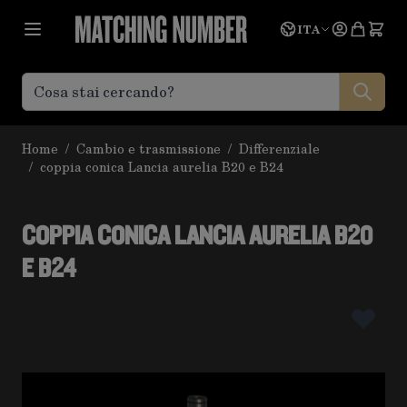
Salta al contenuto
Lingua
Prevent
ITA
Home
/
Cambio e trasmissione
/
Differenziale
/
coppia conica Lancia aurelia B20 e B24
COPPIA CONICA LANCIA AURELIA B20
E B24