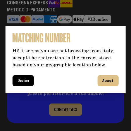
CONSEGNA EXPRESS
METODO DI PAGAMENTO
Bonifico
RESI E RIMBORSI
Maggiori informazioni
Hi! It seems you are not browsing from Italy,
accept the redirection to the correct store
Hai bisogno di altre informazioni
based on your geographic location below.
sul prodotto?
Clicca sul pulsante per eventuali domande e
Decline
Accept
compila il form, ti ricontatteremo al più
presto per risolvere il tuo dubbio!
CONTATTACI