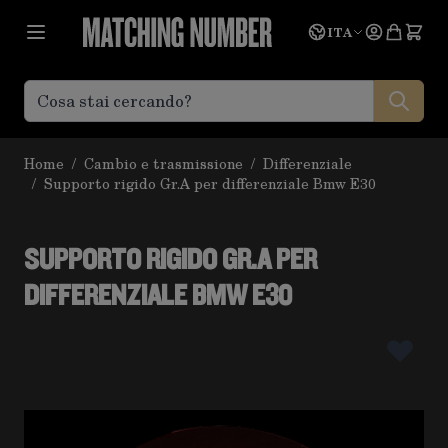
Salta al contenuto
Lingua
Prevent
ITA
Home
/
Cambio e trasmissione
/
Differenziale
/
Supporto rigido Gr.A per differenziale Bmw E30
SUPPORTO RIGIDO GR.A PER
DIFFERENZIALE BMW E30