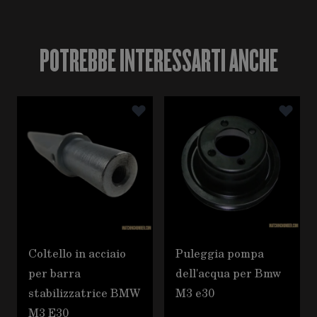
POTREBBE INTERESSARTI ANCHE
È possibile navigare tra gli elementi del carosello utili
Premere per saltare il carosello
Coltello in acciaio
Puleggia pompa
per barra
dell'acqua per Bmw
stabilizzatrice BMW
M3 e30
M3 E30