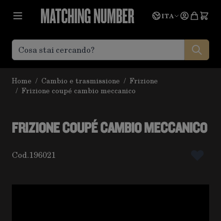
Salta al contenuto
Lingua
Prevent
ITA
Home
/
Cambio e trasmissione
/
Frizione
/
Frizione coupé cambio meccanico
FRIZIONE COUPÉ CAMBIO MECCANICO
Cod.
196021