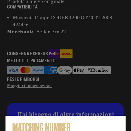
Prodotto nuovo originale
COMPATIBILITÀ
Maserati Coupe COUPÉ 4200 GT 2002-2008
4244cc
Merchant:
Seller Pro 22
CONSEGNA EXPRESS
METODO DI PAGAMENTO
Bonifico
RESI E RIMBORSI
Maggiori informazioni
Hai bisogno di altre informazioni
sul prodotto?
Clicca sul pulsante per eventuali domande e