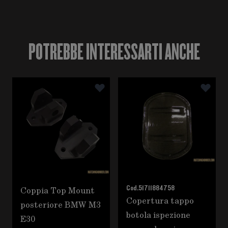
POTREBBE INTERESSARTI ANCHE
È possibile navigare tra gli elementi del carosello utili
Premere per saltare il carosello
Coppia Top Mount
Cod.
51711884758
Copertura tappo
posteriore BMW M3
botola ispezione
E30