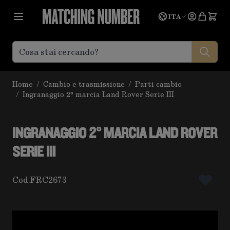
Salta al contenuto
Lingua
Prevent
ITA
Home
/
Cambio e trasmissione
/
Parti cambio
/
Ingranaggio 2° marcia Land Rover Serie III
INGRANAGGIO 2° MARCIA LAND ROVER
SERIE III
Cod.
FRC2673