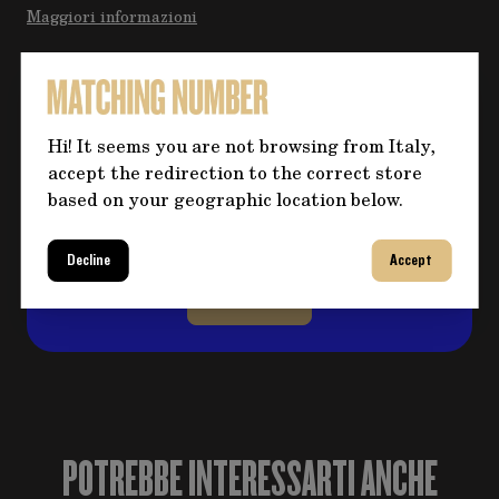
Maggiori informazioni
Hai bisogno di altre informazioni
Hi! It seems you are not browsing from Italy,
sul prodotto?
accept the redirection to the correct store
Clicca sul pulsante per eventuali domande e
based on your geographic location below.
compila il form, ti ricontatteremo al più
presto per risolvere il tuo dubbio!
Decline
Accept
CONTATTACI
POTREBBE INTERESSARTI ANCHE