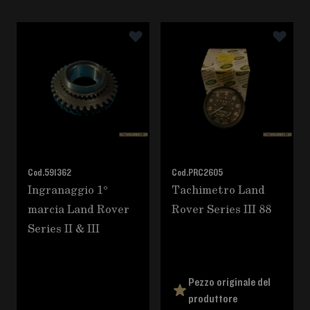
È possibile navigare tra gli elementi del carosello utili
Premere per saltare il carosello
Cod.
591362
Cod.
PRC2605
Ingranaggio 1°
Tachimetro Land
marcia Land Rover
Rover Series III 88
Series II & III
Pezzo originale del
produttore