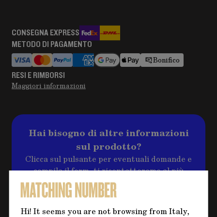
CONSEGNA EXPRESS
METODO DI PAGAMENTO
Bonifico
RESI E RIMBORSI
Maggiori informazioni
Hai bisogno di altre informazioni
sul prodotto?
Clicca sul pulsante per eventuali domande e
compila il form, ti ricontatteremo al più
presto per risolvere il tuo dubbio!
Hi! It seems you are not browsing from Italy,
CONTATTACI