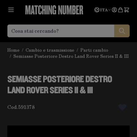
Salta al contenuto
Lingua
Prevent
ITA
Home
/
Cambio e trasmissione
/
Parti cambio
/
Semiasse Posteriore Destro Land Rover Series II & III
SEMIASSE POSTERIORE DESTRO
LAND ROVER SERIES II & III
Cod.
591378