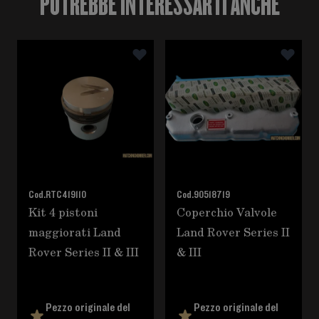
POTREBBE INTERESSARTI ANCHE
È possibile navigare tra gli elementi del carosello utili
Premere per saltare il carosello
Cod.
RTC419110
Cod.
90518719
Kit 4 pistoni
Coperchio Valvole
maggiorati Land
Land Rover Series II
Rover Series II & III
& III
Pezzo originale del
Pezzo originale del