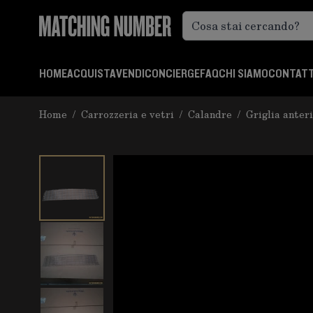
Salta al contenuto
HOME
ACQUISTA
VENDI
CONCIERGE
FAQ
CHI SIAMO
CONTATT
Home
/
Carrozzeria e vetri
/
Calandre
/
Griglia anter