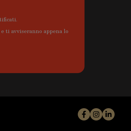
ificati.
a e ti avviseranno appena lo