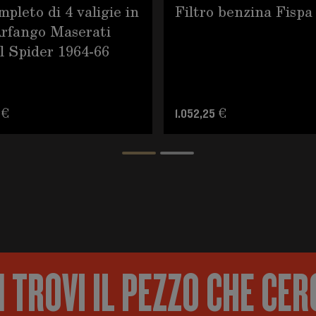
mpleto di 4 valigie in
Filtro benzina Fispa
Arfango Maserati
l Spider 1964-66
 €
1.052,25 €
 TROVI IL PEZZO CHE CER