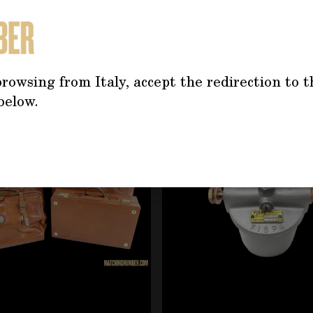
TREBBE INTERESSARTI AN
rowsing from Italy, accept the redirection to t
below.
tilizzando il tasto tabulazione. È possibile saltare il caro