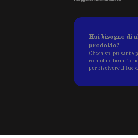
Hai bisogno di a
prodotto?
Clicca sul pulsante 
compila il form, ti 
per risolvere il tuo 