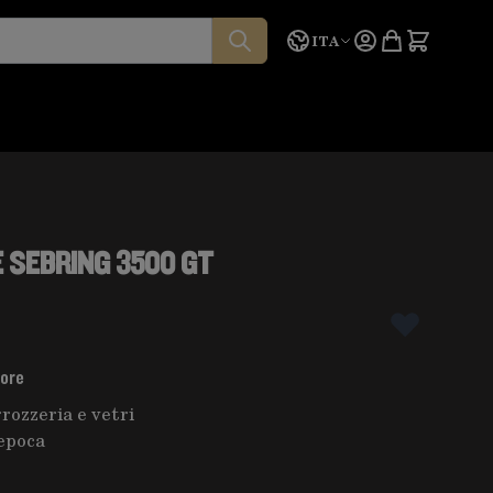
Lingua
Preventivo
ITA
E SEBRING 3500 GT
tore
rozzeria e vetri
epoca