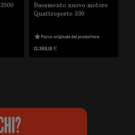
 3500
Basamento nuovo motore
Ma
Quattroporte 330
ce
or
Pezzo originale del produttore
13.369,19 €
40
CHI?