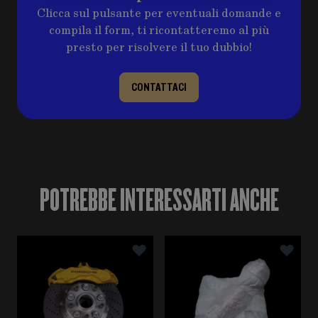
Clicca sul pulsante per eventuali domande e
compila il form, ti ricontatteremo al più
presto per risolvere il tuo dubbio!
CONTATTACI
POTREBBE INTERESSARTI ANCHE
È possibile navigare tra gli elementi del carosello utili
Premere per saltare il carosello