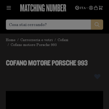
Salta al contenuto
Lingua
Prevent
ITA
Home
/
Carrozzeria e vetri
/
Cofani
/
Cofano motore Porsche 993
COFANO MOTORE PORSCHE 993