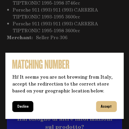
TIPTRONIC 1995-1998 3746cc
Porsche 911 (993) 911 (993) CARRERA
TIPTRONIC 1993-1995 3600cc
Porsche 911 (993) 911 (993) CARRERA
TIPTRONIC 1995-1998 3600cc
Merchant:
Seller Pro 306
CONSEGNA EXPRESS
METODO DI PAGAMENTO
Bonifico
Hi! It seems you are not browsing from Italy,
accept the redirection to the correct store
RESI E RIMBORSI
based on your geographic location below.
Maggiori informazioni
Decline
Accept
Hai bisogno di altre informazioni
sul prodotto?