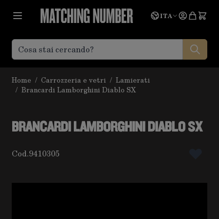
Salta al contenuto
Lingua
Prevent
ITA
Home
/
Carrozzeria e vetri
/
Lamierati
/
Brancardi Lamborghini Diablo SX
BRANCARDI LAMBORGHINI DIABLO SX
Cod.
9410305