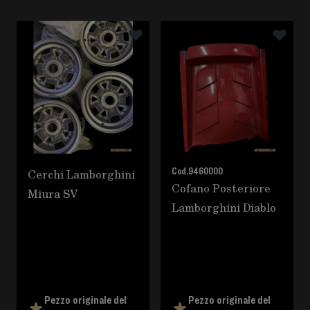
È possibile navigare tra gli elementi del carosello utili
Premere per saltare il carosello
Cerchi Lamborghini
Cod.
9460000
Cofano Posteriore
Miura SV
Lamborghini Diablo
Pezzo originale del
Pezzo originale del