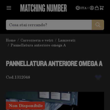
Salta al contenuto
Lingua
Prevent
ITA
Home
/
Carrozzeria e vetri
/
Lamierati
/
Pannellatura anteriore omega A
PANNELLATURA ANTERIORE OMEGA A
Cod.
1312048
Non Disponibile