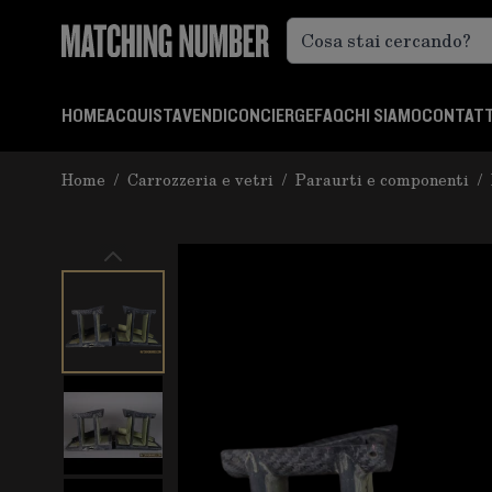
Salta al contenuto
HOME
ACQUISTA
VENDI
CONCIERGE
FAQ
CHI SIAMO
CONTATT
Home
/
Carrozzeria e vetri
/
Paraurti e componenti
/