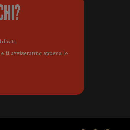
CHI?
ificati.
a e ti avviseranno appena lo