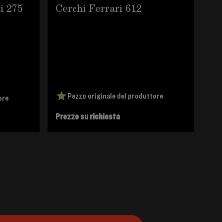
i 275
Cerchi Ferrari 612
Cod.
Da
mo
24
40
e 
Pezzo originale del produttore
ore
Prezzo su richiesta
101