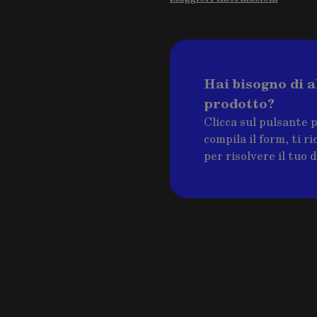
Hai bisogno di a
prodotto?
Clicca sul pulsante 
compila il form, ti 
per risolvere il tuo 