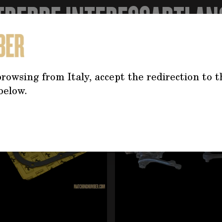
TREBBE INTERESSARTI AN
tilizzando il tasto tabulazione. È possibile saltare il caro
rowsing from Italy, accept the redirection to t
below.