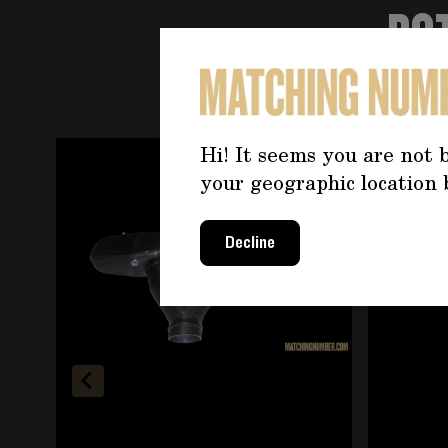
PO
È possibile navigare tra gli elementi del carosello u
Premere per saltare il carosello
Hi! It seems you are not b
your geographic location 
Decline