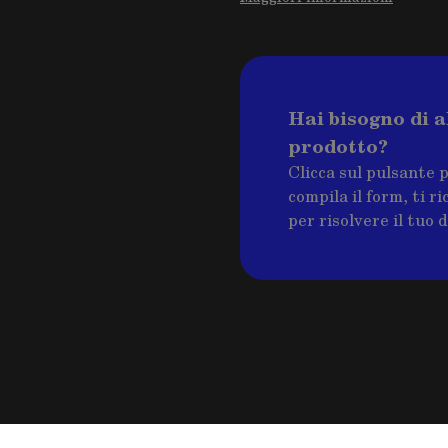
Hai bisogno di a
prodotto?
Clicca sul pulsante 
compila il form, ti 
per risolvere il tuo 