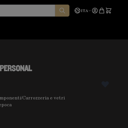
Lingua
Preventivo
ITA
6 PERSONAL
omponenti
/
Carrozzeria e vetri
epoca