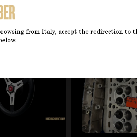
TREBBE INTERESSARTI AN
rowsing from Italy, accept the redirection to t
below.
tilizzando il tasto tabulazione. È possibile saltare il caro