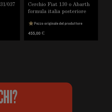
31/037
Cerchio Fiat 130 o Abarth
Co
formula italia posteriore
Ra
Pezzo originale del produttore
455,00 €
2.1
CHI?