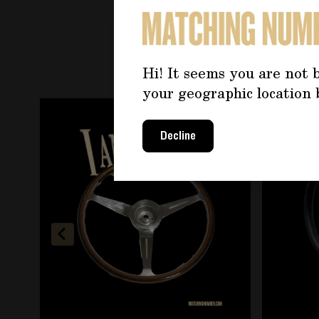
PO
Hi! It seems you are not b
your geographic location 
È possibile navigare tra gli elementi del carosello u
Premere per saltare il carosello
Decline