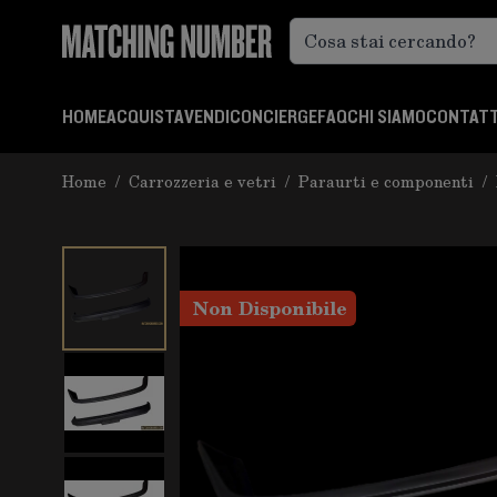
Salta al contenuto
HOME
ACQUISTA
VENDI
CONCIERGE
FAQ
CHI SIAMO
CONTATT
Home
/
Carrozzeria e vetri
/
Paraurti e componenti
/
Non Disponibile