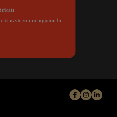
ificati.
a e ti avviseranno appena lo