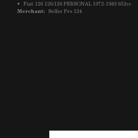
Fiat 126 126/126 PERSONAL 1972-1983 652cc
Merchant:
Seller Pro 124