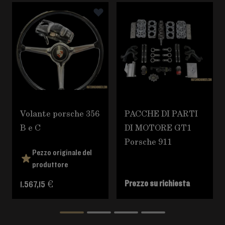
È possibile navigare tra gli elementi del carosello utili
Premere per saltare il carosello
Volante porsche 356
PACCHE DI PARTI
B e C
DI MOTORE GT1
Porsche 911
Pezzo originale del
produttore
Prezzo su richiesta
1.567,15 €