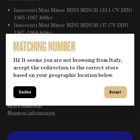
Innocenti Mini Minor MINI MINOR (33.1 CV DIN)
1965-1967 848cc
Innocenti Mini Minor MINI MINOR (37 CV DIN)
1967-1968 848cc
Innocenti Mini Minor MINI MINOR MK2 1968-
1970 848cc
Merchant:
Seller Pro 124
Hi! It seems you are not browsing from Italy,
accept the redirection to the correct store
based on your geographic location below.
CONSEGNA EXPRESS
METODO DI PAGAMENTO
Decline
Accept
Bonifico
RESI E RIMBORSI
Maggiori informazioni