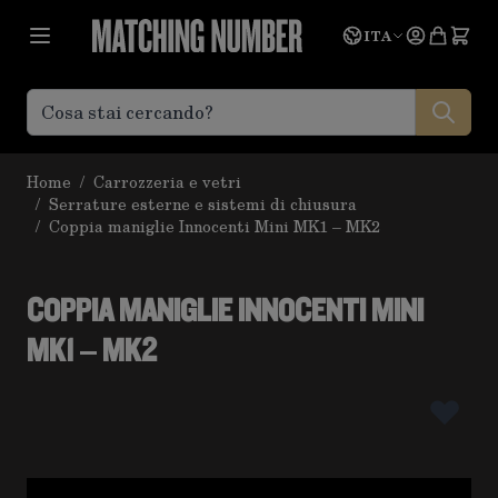
Salta al contenuto
Lingua
Prevent
ITA
Home
/
Carrozzeria e vetri
/
Serrature esterne e sistemi di chiusura
/
Coppia maniglie Innocenti Mini MK1 – MK2
COPPIA MANIGLIE INNOCENTI MINI
MK1 – MK2