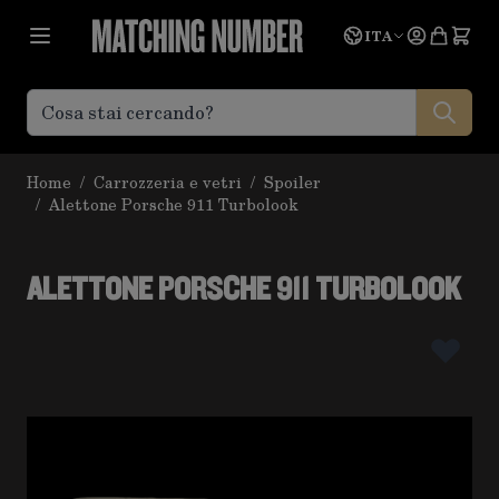
Salta al contenuto
Lingua
Prevent
ITA
Home
/
Carrozzeria e vetri
/
Spoiler
/
Alettone Porsche 911 Turbolook
ALETTONE PORSCHE 911 TURBOLOOK