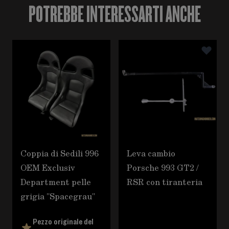
POTREBBE INTERESSARTI ANCHE
È possibile navigare tra gli elementi del carosello utili
Premere per saltare il carosello
Coppia di Sedili 996
Leva cambio
OEM Exclusiv
Porsche 993 GT2 /
Department pelle
RSR con tiranteria
grigia "Spacegrau"
Pezzo originale del