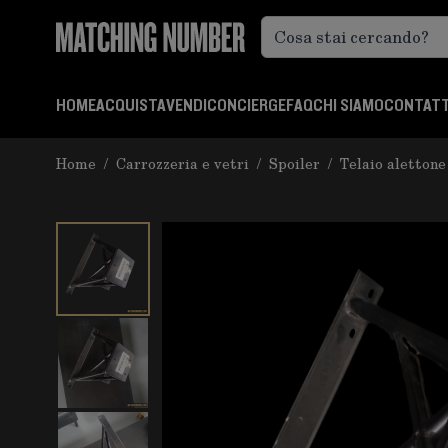
Salta al contenuto
HOME
ACQUISTA
VENDI
CONCIERGE
FAQ
CHI SIAMO
CONTATT
Home
/
Carrozzeria e vetri
/
Spoiler
/
Telaio aletton