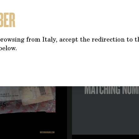
TREBBE INTERESSARTI AN
rowsing from Italy, accept the redirection to t
tilizzando il tasto tabulazione. È possibile saltare il caro
below.