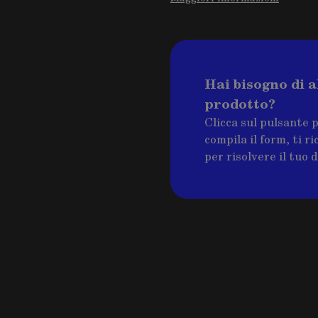
Hai bisogno di a
prodotto?
Clicca sul pulsante 
compila il form, ti 
per risolvere il tuo 