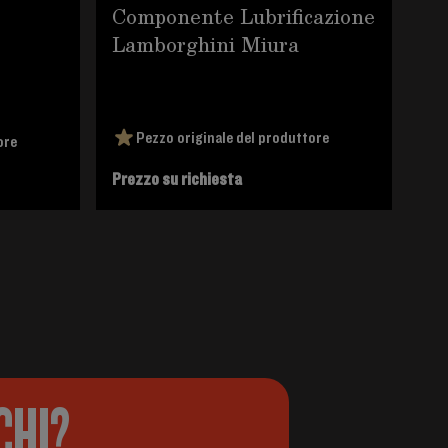
Componente Lubrificazione
Cod.
Co
Lamborghini Miura
La
Pezzo originale del produttore
ore
Prezzo su richiesta
927
CHI?