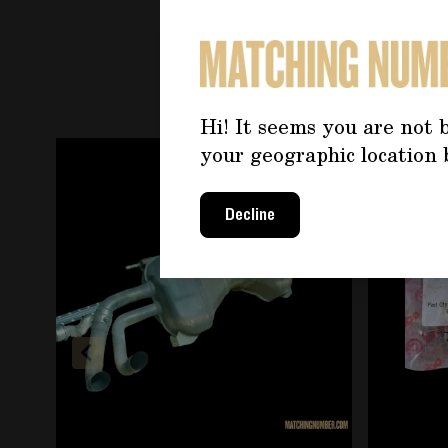
PO
Hi! It seems you are not b
È possibile navigare tra gli elementi del carosello u
Premere per saltare il carosello
your geographic location 
Decline