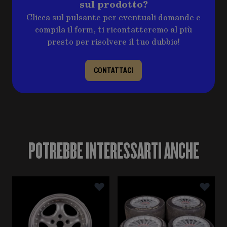
sul prodotto?
Clicca sul pulsante per eventuali domande e
compila il form, ti ricontatteremo al più
presto per risolvere il tuo dubbio!
CONTATTACI
POTREBBE INTERESSARTI ANCHE
È possibile navigare tra gli elementi del carosello utili
Premere per saltare il carosello