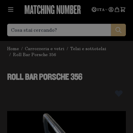
Salta al contenuto
Lingua
Prevent
ITA
Home
/
Carrozzeria e vetri
/
Telai e sottotelai
/
Roll Bar Porsche 356
ROLL BAR PORSCHE 356