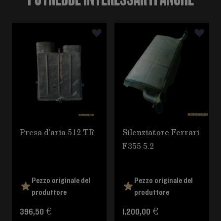
È possibile navigare tra gli elementi del carosello utili
Premere per saltare il carosello
Presa d'aria 512 TR
Silenziatore Ferrari
F355 5.2
Pezzo originale del
Pezzo originale del
produttore
produttore
396,50 €
1.200,00 €