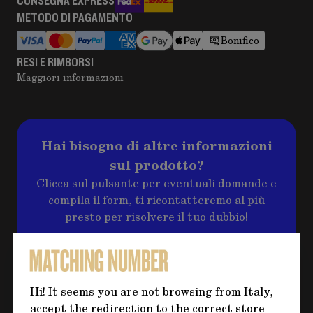
CONSEGNA EXPRESS
METODO DI PAGAMENTO
Bonifico
RESI E RIMBORSI
Maggiori informazioni
Hai bisogno di altre informazioni
sul prodotto?
Clicca sul pulsante per eventuali domande e
compila il form, ti ricontatteremo al più
presto per risolvere il tuo dubbio!
CONTATTACI
Hi! It seems you are not browsing from Italy,
accept the redirection to the correct store