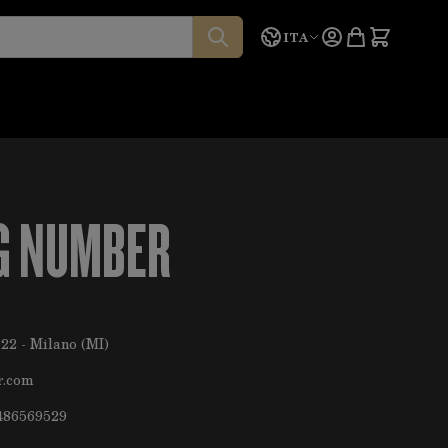
Lingua
Preventivo
ITA
G NUMBER
122 - Milano (MI)
r.com
486569529