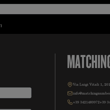
I
MATCHIN
Via Luigi Vitali 1, 20
info@matchingnumbe
+39 3421489972
+39 3