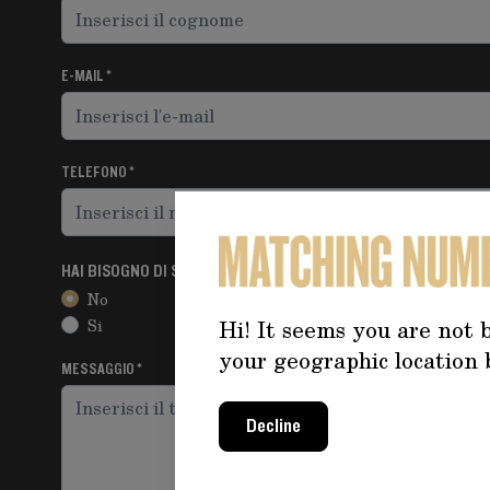
E-MAIL
TELEFONO
HAI BISOGNO DI SUPPORTO SU UN PRODOTTO SPECIFICO?
No
Hi! It seems you are not b
Si
your geographic location 
MESSAGGIO
Decline