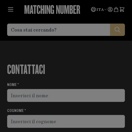
Salta al contenuto
Lingua
Prevent
ITA
CONTATTACI
NOME
COGNOME