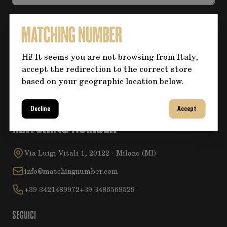
Accetta la
Privacy Policy
.
Hi! It seems you are not browsing from Italy,
Invia
accept the redirection to the correct store
based on your geographic location below.
Decline
Accept
MATCHING NUMBER
Via Luigi Vitali 1, 20122 - Milano (MI)
info@matchingnumber.com
+39 3421489972
+39 3486569529
SEGUICI