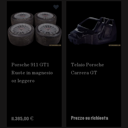
È possibile navigare tra gli elementi del carosello utili
Premere per saltare il carosello
Porsche 911 GT1
Telaio Porsche
Ruote in magnesio
Carrera GT
oz leggero
Prezzo su richiesta
11.385,00 €