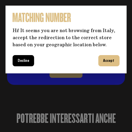
Hai bisogno di altre informazioni
Hi! It seems you are not browsing from Italy,
sul prodotto?
accept the redirection to the correct store
Clicca sul pulsante per eventuali domande e
based on your geographic location below.
compila il form, ti ricontatteremo al più
presto per risolvere il tuo dubbio!
Decline
Accept
CONTATTACI
POTREBBE INTERESSARTI ANCHE