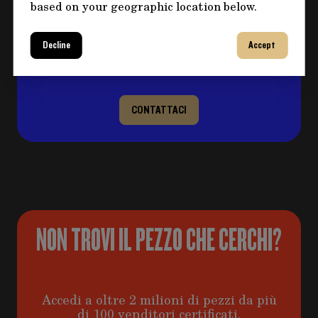
based on your geographic location below.
sul prodotto?
Clicca sul pulsante per eventuali domande e
Decline
Accept
compila il form, ti ricontatteremo al più
presto per risolvere il tuo dubbio!
CONTATTACI
NON TROVI IL PEZZO CHE CERCHI?
Accedi a oltre 2 milioni di pezzi da più
di 100 venditori certificati.