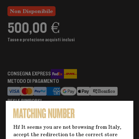
Non Disponibile
500,00 €
Tasse e protezione acquisti inclusi
CONSEGNA EXPRESS
METODO DI PAGAMENTO
Bonifico
RESI E RIMBORSI
Maggiori informazioni
Hi! It seems you are not browsing from Italy,
accept the redirection to the correct store
Hai bisogno di altre informazioni