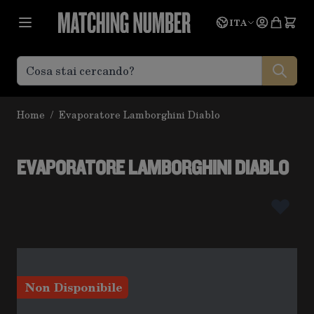
Salta al contenuto
Lingua
Prevent
ITA
Home
/
Evaporatore Lamborghini Diablo
EVAPORATORE LAMBORGHINI DIABLO
Non Disponibile