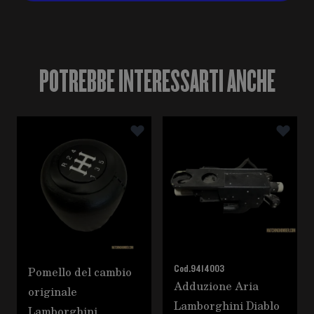
POTREBBE INTERESSARTI ANCHE
È possibile navigare tra gli elementi del carosello utili
Premere per saltare il carosello
Pomello del cambio
Cod.
9414003
Adduzione Aria
originale
Lamborghini Diablo
Lamborghini