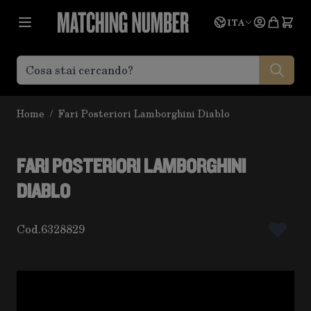
Salta al contenuto
Lingua
Prevent
ITA
Home
/
Fari Posteriori Lamborghini Diablo
FARI POSTERIORI LAMBORGHINI
DIABLO
Cod.
6328829