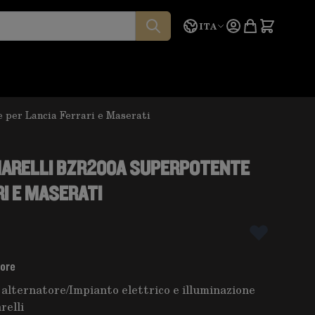
Lingua
Preventivo
ITA
per Lancia Ferrari e Maserati
MARELLI BZR200A SUPERPOTENTE
RI E MASERATI
tore
 alternatore
/
Impianto elettrico e illuminazione
relli