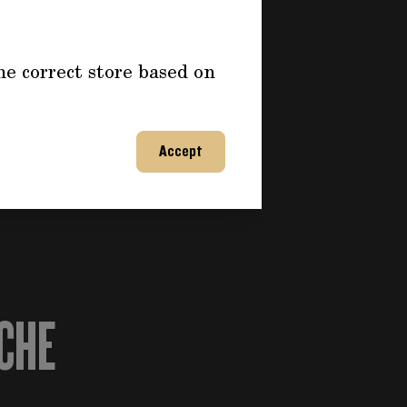
he correct store based on
Accept
CHE