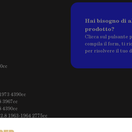
Hai bisogno di a
prodotto?
Clicca sul pulsante 
compila il form, ti 
per risolvere il tuo 
0cc
1973 4390cc
 3967cc
 4390cc
8 1963-1964 2775cc
G 1960-1963 2458cc
-1963 2458cc