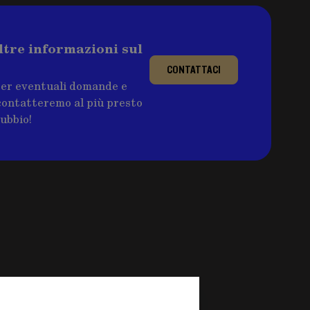
ltre informazioni sul
CONTATTACI
per eventuali domande e
ricontatteremo al più presto
dubbio!