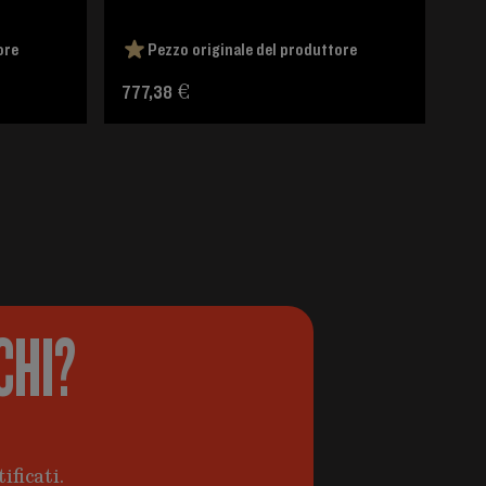
ore
Pezzo originale del produttore
Pre
777,38 €
CHI?
ificati.