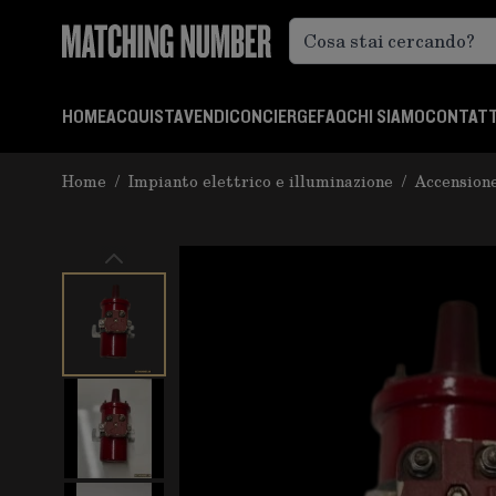
Salta al contenuto
HOME
ACQUISTA
VENDI
CONCIERGE
FAQ
CHI SIAMO
CONTATT
Home
/
Impianto elettrico e illuminazione
/
Accensione