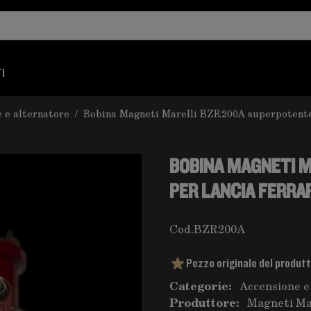
I
 e alternatore
/
Bobina Magneti Marelli BZR200A superpotente 
BOBINA MAGNETI 
PER LANCIA FERRA
Cod.
BZR200A
Pezzo originale del produt
Categorie:
Accensione e
Produttore:
Magneti Ma