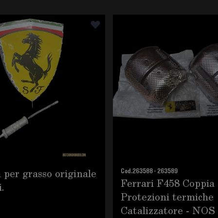
tilizzando il tasto tabulazione. È possibile saltare il caro
a per grasso originale
Cod.
263588 - 263589
Ferrari F458 Coppia
.
Protezioni termiche
Catalizzatore - NOS