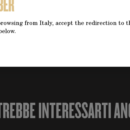
963-1965 2775cc
2+2 1963-1965 2775cc
958-1963 2459cc
rowsing from Italy, accept the redirection to t
8 1963-1964 2775cc
below.
GATO 1964-1967 2775cc
 3485cc
TREBBE INTERESSARTI AN