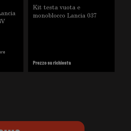
Kit testa vuota e
Cod.
Lancia
Ad
monoblocco Lancia 037
8V
Al
De
Ma
ore
Prezzo su richiesta
48