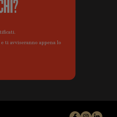
CHI?
ificati.
a e ti avviseranno appena lo