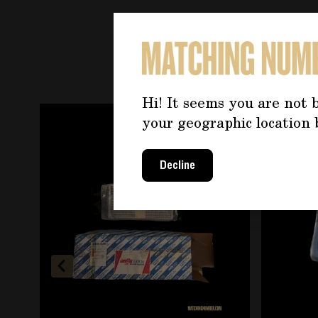
PO
Hi! It seems you are not b
È possibile navigare tra gli elementi del carosello u
Premere per saltare il carosello
your geographic location 
Decline