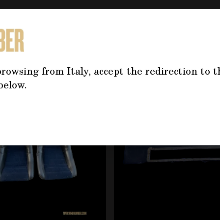
TREBBE INTERESSARTI AN
rowsing from Italy, accept the redirection to t
tilizzando il tasto tabulazione. È possibile saltare il caro
below.