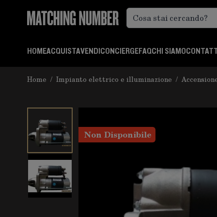
Salta al contenuto
HOME
ACQUISTA
VENDI
CONCIERGE
FAQ
CHI SIAMO
CONTATT
Home
/
Impianto elettrico e illuminazione
/
Accensione
Non Disponibile