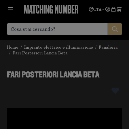
Salta al contenuto
Lingua
Prevent
ITA
Home
/
Impianto elettrico e illuminazione
/
Fanaleria
/
Fari Posteriori Lancia Beta
FARI POSTERIORI LANCIA BETA