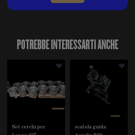
POTREBBE INTERESSARTI ANCHE
È possibile navigare tra gli elementi del carosello utili
Premere per saltare il carosello
Set cerchi per
scatola guida
Lancia 037
Aurelia B20