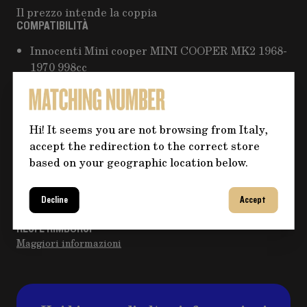
Il prezzo intende la coppia
COMPATIBILITÀ
Innocenti Mini cooper MINI COOPER MK2 1968-
1970 998cc
Innocenti Mini cooper STANDARD 1966-1968
998cc
Merchant:
Seller Pro 124
Hi! It seems you are not browsing from Italy,
accept the redirection to the correct store
based on your geographic location below.
CONSEGNA EXPRESS
METODO DI PAGAMENTO
Decline
Accept
Bonifico
RESI E RIMBORSI
Maggiori informazioni