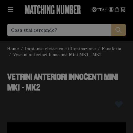
Salta al contenuto
Lingua
Prevent
ITA
Home
/
Impianto elettrico e illuminazione
/
Fanaleria
/
Vetrini anteriori Innocenti Mini MK1 - MK2
VETRINI ANTERIORI INNOCENTI MINI
MK1 - MK2