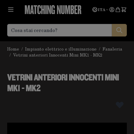
Salta al contenuto
Lingua
Prevent
ITA
Home
/
Impianto elettrico e illuminazione
/
Fanaleria
/
Vetrini anteriori Innocenti Mini MK1 - MK2
VETRINI ANTERIORI INNOCENTI MINI
MK1 - MK2