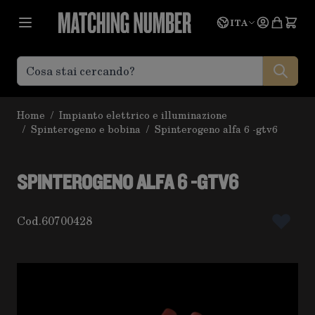
Salta al contenuto
Lingua
Prevent
ITA
Home
/
Impianto elettrico e illuminazione
/
Spinterogeno e bobina
/
Spinterogeno alfa 6 -gtv6
SPINTEROGENO ALFA 6 -GTV6
Cod.
60700428