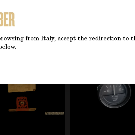
TREBBE INTERESSARTI AN
rowsing from Italy, accept the redirection to t
tilizzando il tasto tabulazione. È possibile saltare il caro
below.