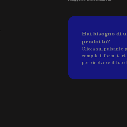
c
Hai bisogno di a
prodotto?
Clicca sul pulsante 
compila il form, ti 
per risolvere il tuo 