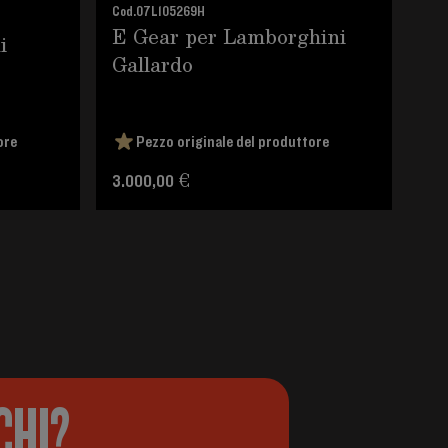
Cod.
07L105269H
Cod.
E Gear per Lamborghini
Pl
i
Gallardo
La
ore
Pezzo originale del produttore
3.000,00 €
135
CHI?