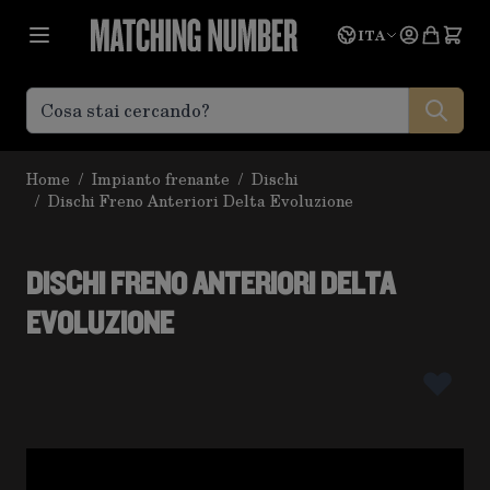
Salta al contenuto
Lingua
Prevent
ITA
Home
/
Impianto frenante
/
Dischi
/
Dischi Freno Anteriori Delta Evoluzione
DISCHI FRENO ANTERIORI DELTA
EVOLUZIONE