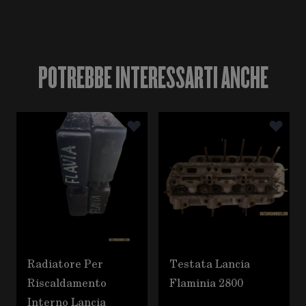
POTREBBE INTERESSARTI ANCHE
È possibile navigare tra gli elementi del carosello utili
Premere per saltare il carosello
Radiatore Per
Testata Lancia
Riscaldamento
Flaminia 2800
Interno Lancia