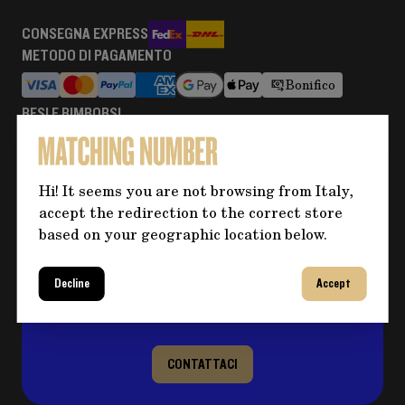
CONSEGNA EXPRESS
METODO DI PAGAMENTO
Bonifico
RESI E RIMBORSI
Maggiori informazioni
Hi! It seems you are not browsing from Italy,
accept the redirection to the correct store
Hai bisogno di altre informazioni
based on your geographic location below.
sul prodotto?
Clicca sul pulsante per eventuali domande e
Decline
Accept
compila il form, ti ricontatteremo al più
presto per risolvere il tuo dubbio!
CONTATTACI