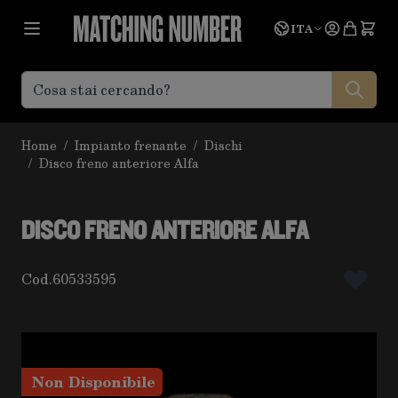
Salta al contenuto
Lingua
Prevent
ITA
Home
/
Impianto frenante
/
Dischi
/
Disco freno anteriore Alfa
DISCO FRENO ANTERIORE ALFA
Cod.
60533595
Non Disponibile