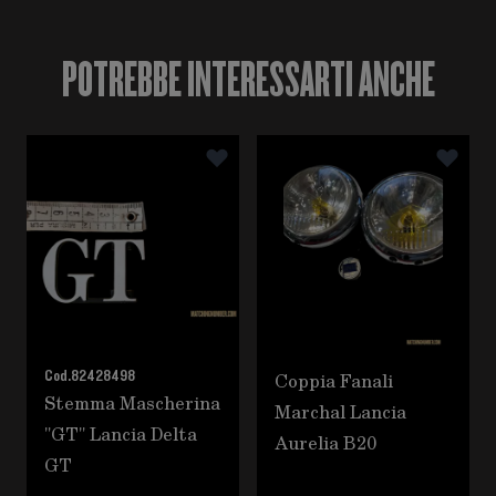
POTREBBE INTERESSARTI ANCHE
È possibile navigare tra gli elementi del carosello utili
Premere per saltare il carosello
Cod.
82428498
Coppia Fanali
Stemma Mascherina
Marchal Lancia
"GT" Lancia Delta
Aurelia B20
GT