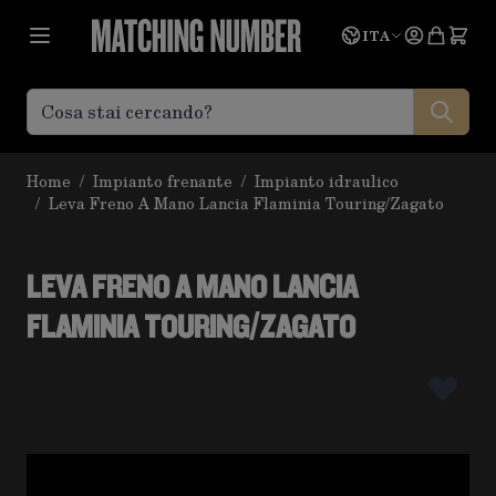
Salta al contenuto
Lingua
Prevent
ITA
Home
/
Impianto frenante
/
Impianto idraulico
/
Leva Freno A Mano Lancia Flaminia Touring/Zagato
LEVA FRENO A MANO LANCIA
FLAMINIA TOURING/ZAGATO