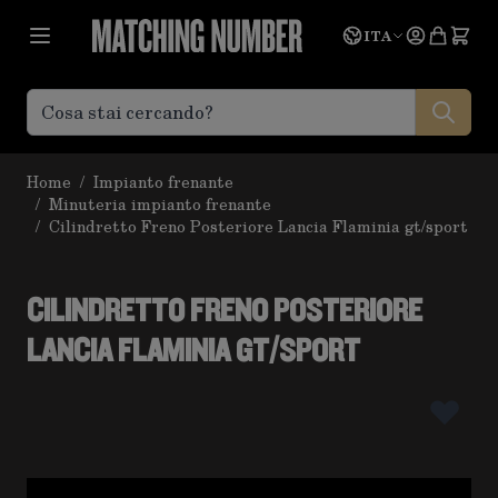
Salta al contenuto
Lingua
Prevent
ITA
Home
/
Impianto frenante
/
Minuteria impianto frenante
/
Cilindretto Freno Posteriore Lancia Flaminia gt/sport
CILINDRETTO FRENO POSTERIORE
LANCIA FLAMINIA GT/SPORT