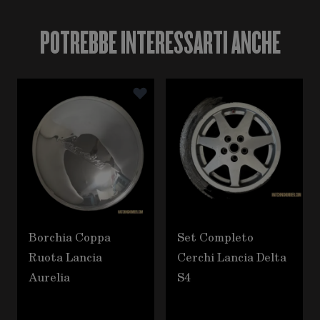
POTREBBE INTERESSARTI ANCHE
È possibile navigare tra gli elementi del carosello utili
Premere per saltare il carosello
Borchia Coppa
Set Completo
Ruota Lancia
Cerchi Lancia Delta
Aurelia
S4