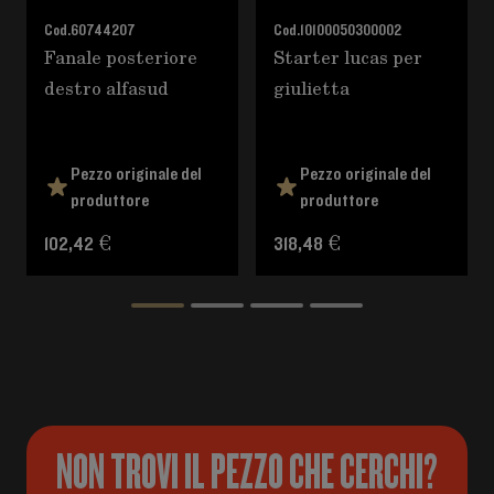
Cod.
60744207
Cod.
10100050300002
Fanale posteriore
Starter lucas per
destro alfasud
giulietta
Pezzo originale del
Pezzo originale del
produttore
produttore
102,42 €
318,48 €
NON TROVI IL PEZZO CHE CERCHI?