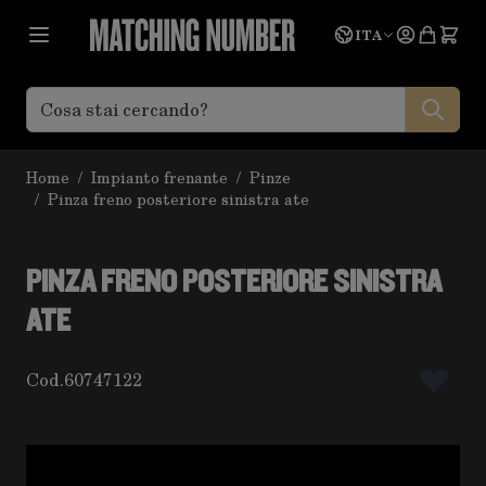
Salta al contenuto
Lingua
Prevent
ITA
Home
/
Impianto frenante
/
Pinze
/
Pinza freno posteriore sinistra ate
PINZA FRENO POSTERIORE SINISTRA
ATE
Cod.
60747122