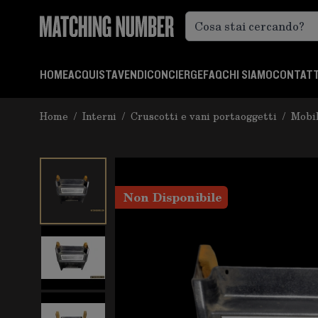
Salta al contenuto
HOME
ACQUISTA
VENDI
CONCIERGE
FAQ
CHI SIAMO
CONTATT
Home
/
Interni
/
Cruscotti e vani portaoggetti
/
Mobil
Non Disponibile