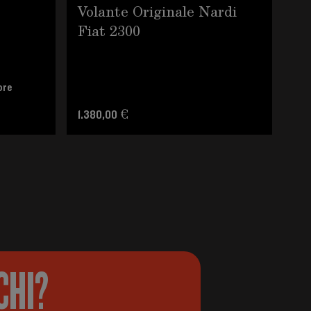
Volante Originale Nardi
Gh
Fiat 2300
Ab
ore
1.380,00 €
38
CHI?