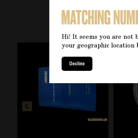
PO
Hi! It seems you are not b
your geographic location 
È possibile navigare tra gli elementi del carosello u
Premere per saltare il carosello
Decline