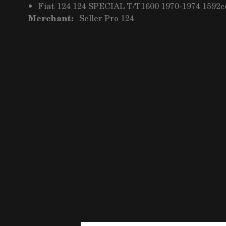
Fiat 124 124 SPECIAL T/T1600 1970-1974 1592c
Merchant:
Seller Pro 124