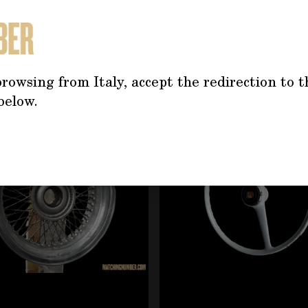
TREBBE INTERESSARTI AN
rowsing from Italy, accept the redirection to t
below.
tilizzando il tasto tabulazione. È possibile saltare il caro