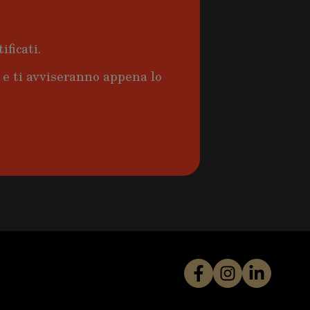
ificati.
a e ti avviseranno appena lo