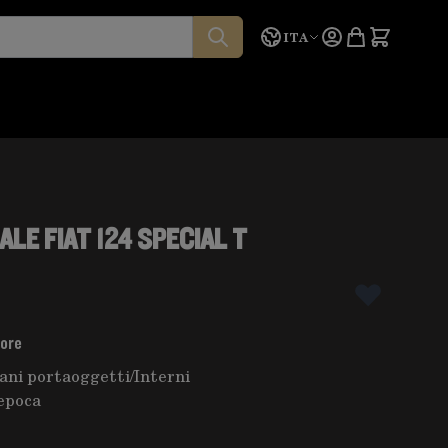
Lingua
Preventivo
ITA
LE FIAT 124 SPECIAL T
tore
vani portaoggetti
/
Interni
epoca