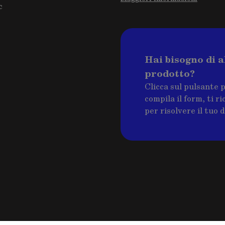
c
Hai bisogno di a
prodotto?
Clicca sul pulsante 
compila il form, ti 
per risolvere il tuo 