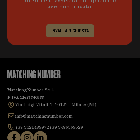
ricerca e ti avviseranno appena lo
avranno trovato.
INVIA LA RICHIESTA
Matching Number S.r.l.
P.IVA 12627340966
Via Luigi Vitali 1, 20122 - Milano (MI)
info@matchingnumber.com
+39 3421489972
+39 3486569529