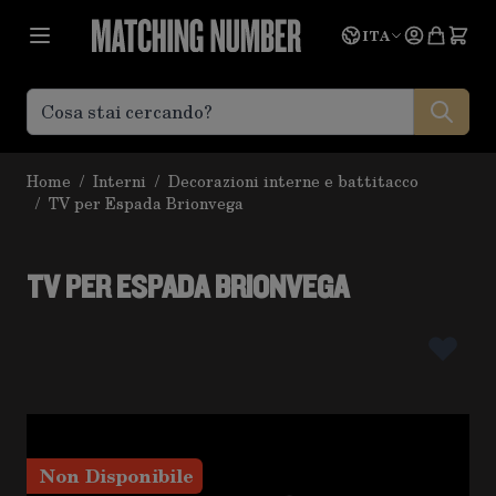
Salta al contenuto
Lingua
Prevent
ITA
Home
/
Interni
/
Decorazioni interne e battitacco
/
TV per Espada Brionvega
TV PER ESPADA BRIONVEGA
Non Disponibile