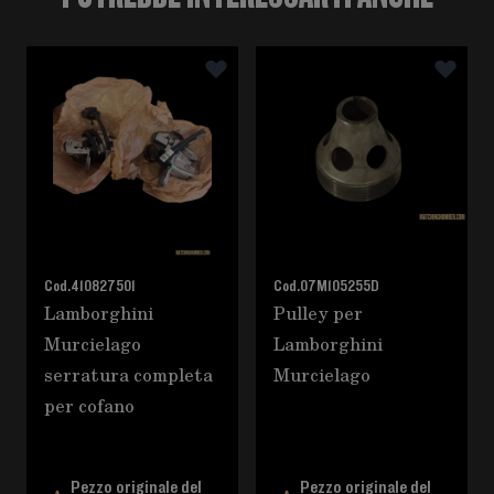
È possibile navigare tra gli elementi del carosello utili
Premere per saltare il carosello
Cod.
410827501
Cod.
07M105255D
Lamborghini
Pulley per
Murcielago
Lamborghini
serratura completa
Murcielago
per cofano
Pezzo originale del
Pezzo originale del