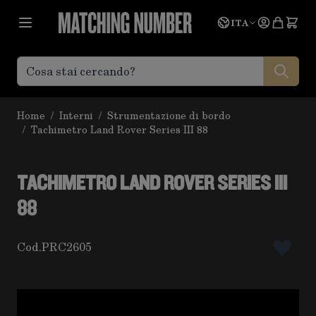
Salta al contenuto
Lingua
Prevent
ITA
Home
/
Interni
/
Strumentazione di bordo
/
Tachimetro Land Rover Series III 88
TACHIMETRO LAND ROVER SERIES III
88
Cod.
PRC2605