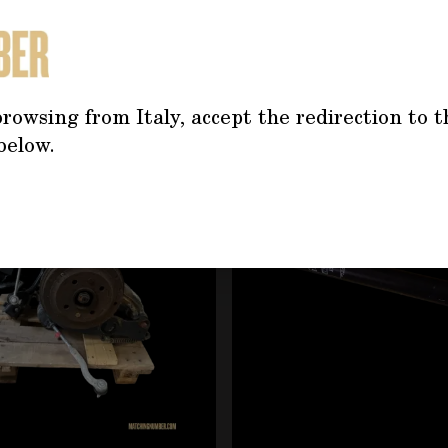
TREBBE INTERESSARTI AN
rowsing from Italy, accept the redirection to t
below.
tilizzando il tasto tabulazione. È possibile saltare il caro