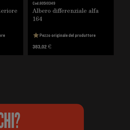
Cod.
60510349
Cod.
eriore
Albero differenziale alfa
Ma
164
de
ore
Pezzo originale del produttore
383,02 €
127
CHI?