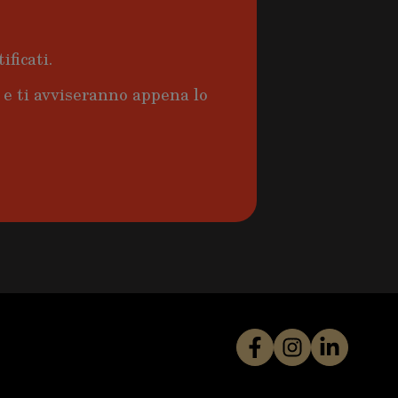
ificati.
a e ti avviseranno appena lo