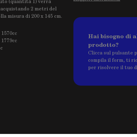
to (quantità 1) verrà
 acquistando 2 metri del
lla misura di 200 x 145 cm.
4 1570cc
Hai bisogno di a
4 1779cc
prodotto?
cc
Clicca sul pulsante 
compila il form, ti 
per risolvere il tuo 