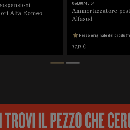
sospensioni
Cod.
60746154
Ammortizzatore post
iori Alfa Romeo
Alfasud
Pezzo originale del produtt
77,17 €
 TROVI IL PEZZO CHE CER