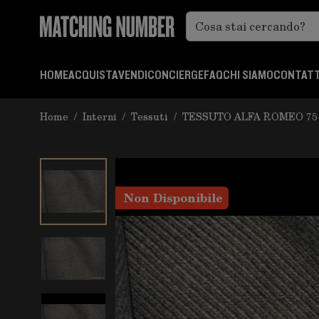
Salta al contenuto
HOME
ACQUISTA
VENDI
CONCIERGE
FAQ
CHI SIAMO
CONTATT
Home
/
Interni
/
Tessuti
/
TESSUTO ALFA ROMEO 75
Non Disponibile