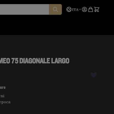
Lingua
Preventivo
ITA
MEO 75 DIAGONALE LARGO
tore
rni
epoca