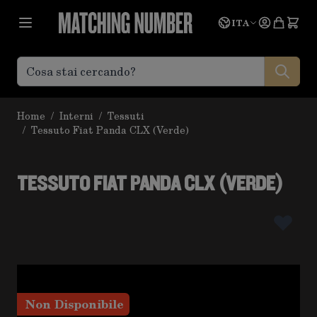
Salta al contenuto
Lingua
Prevent
ITA
Home
/
Interni
/
Tessuti
/
Tessuto Fiat Panda CLX (Verde)
TESSUTO FIAT PANDA CLX (VERDE)
Non Disponibile