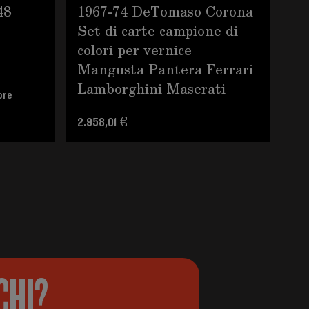
48
1967-74 DeTomaso Corona
Wi
Set di carte campione di
Mc
colori per vernice
Mangusta Pantera Ferrari
Lamborghini Maserati
ore
Pre
2.958,01 €
CHI?