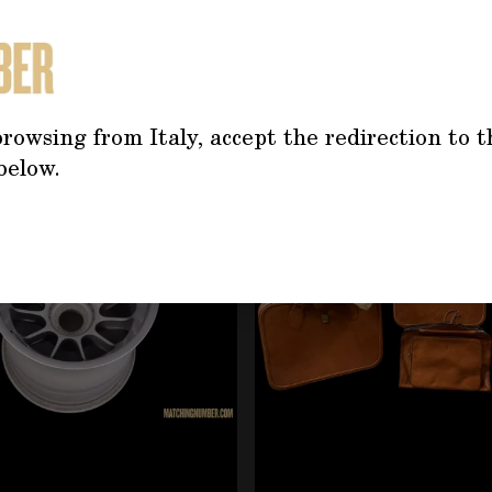
TREBBE INTERESSARTI AN
rowsing from Italy, accept the redirection to t
tilizzando il tasto tabulazione. È possibile saltare il caro
below.