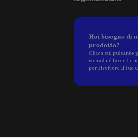
Hai bisogno di a
prodotto?
Clicca sul pulsante 
compila il form, ti 
per risolvere il tuo 