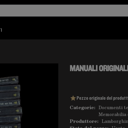
I
MANUALI ORIGINAL
Pezzo originale del produt
Categorie:
Documenti te
Memorabilia 
Produttore:
Lamborghin
Stato del pezzo:
Usato