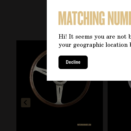
PO
Hi! It seems you are not b
È possibile navigare tra gli elementi del carosello u
Premere per saltare il carosello
your geographic location 
Decline