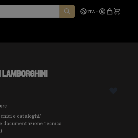
Lingua
Preventivo
ITA
I LAMBORGHINI
tore
cnici e cataloghi
/
e documentazione tecnica
i