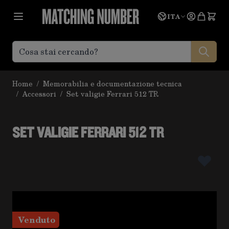
Salta al contenuto
Lingua
Prevent
ITA
Home
/
Memorabilia e documentazione tecnica
/
Accessori
/
Set valigie Ferrari 512 TR
SET VALIGIE FERRARI 512 TR
Venduto