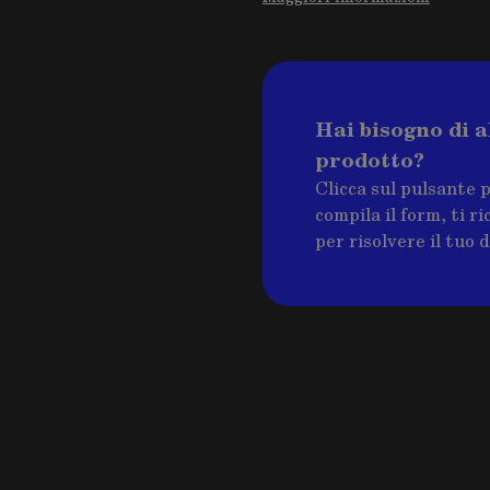
Hai bisogno di a
prodotto?
Clicca sul pulsante 
compila il form, ti 
per risolvere il tuo 