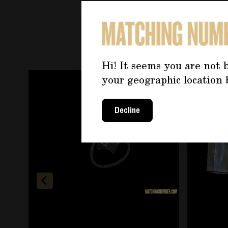
PO
Hi! It seems you are not b
È possibile navigare tra gli elementi del carosello u
Premere per saltare il carosello
your geographic location 
Decline