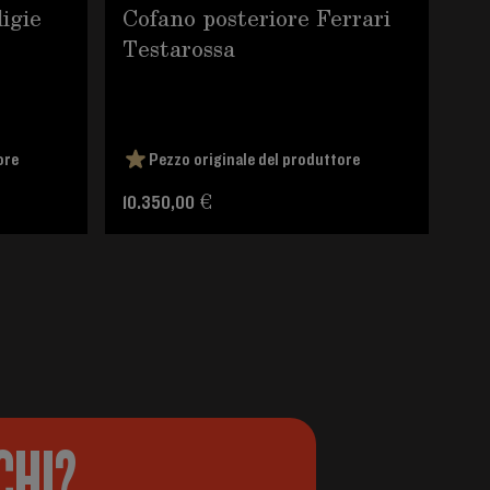
igie
Cofano posteriore Ferrari
Ce
Testarossa
ore
Pezzo originale del produttore
Pre
10.350,00 €
CHI?