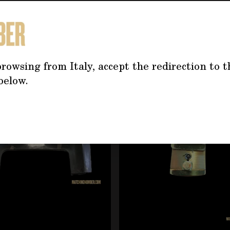
TREBBE INTERESSARTI AN
rowsing from Italy, accept the redirection to t
tilizzando il tasto tabulazione. È possibile saltare il caro
below.