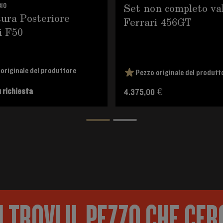
Set non completo val
10
ura Posteriore
Ferrari 456GT
i F50
originale del produttore
Pezzo originale del produtt
 richiesta
4.375,00 €
 TROVI IL PEZZO CHE CER