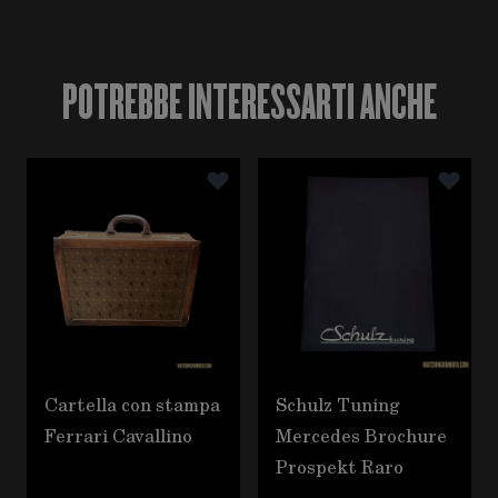
POTREBBE INTERESSARTI ANCHE
È possibile navigare tra gli elementi del carosello utili
Premere per saltare il carosello
Cartella con stampa
Schulz Tuning
Ferrari Cavallino
Mercedes Brochure
Prospekt Raro