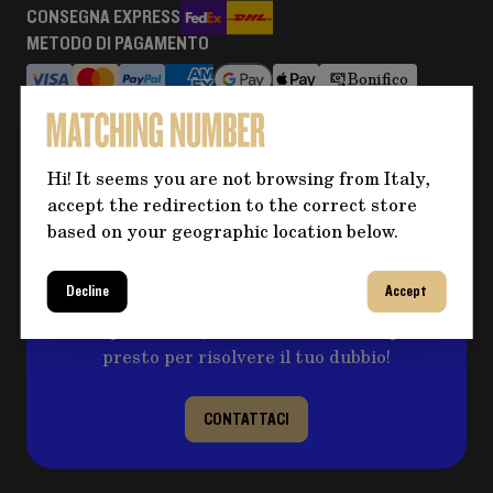
CONSEGNA EXPRESS
METODO DI PAGAMENTO
Bonifico
RESI E RIMBORSI
Maggiori informazioni
Hi! It seems you are not browsing from Italy,
accept the redirection to the correct store
based on your geographic location below.
Hai bisogno di altre informazioni
sul prodotto?
Decline
Accept
Clicca sul pulsante per eventuali domande e
compila il form, ti ricontatteremo al più
presto per risolvere il tuo dubbio!
CONTATTACI