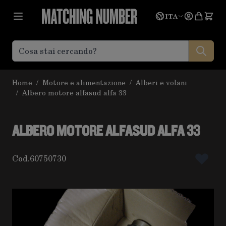
Salta al contenuto
Lingua
Prevent
ITA
Home
/
Motore e alimentazione
/
Alberi e volani
/
Albero motore alfasud alfa 33
ALBERO MOTORE ALFASUD ALFA 33
Cod.
60750730