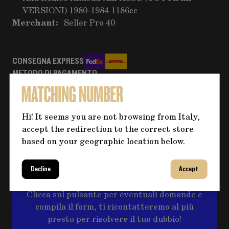
VERSIONI) 1980-1984 1186cc
Merchant:
Seller Pro 40
CONSEGNA EXPRESS
METODO DI PAGAMENTO
Bonifico
RESI E RIMBORSI
Hi! It seems you are not browsing from Italy,
Maggiori informazioni
accept the redirection to the correct store
based on your geographic location below.
Hai bisogno di altre informazioni
Decline
Accept
sul prodotto?
Clicca sul pulsante per eventuali domande e
compila il form, ti ricontatteremo al più
presto per risolvere il tuo dubbio!