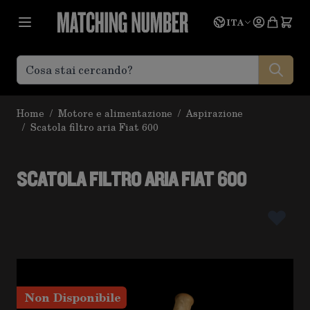
Salta al contenuto
Lingua
Prevent
ITA
Home
/
Motore e alimentazione
/
Aspirazione
/
Scatola filtro aria Fiat 600
SCATOLA FILTRO ARIA FIAT 600
Non Disponibile