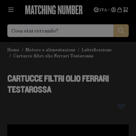
Salta al contenuto
Lingua
Prevent
ITA
Home
/
Motore e alimentazione
/
Lubrificazione
/
Cartucce filtri olio Ferrari Testarossa
CARTUCCE FILTRI OLIO FERRARI
TESTAROSSA